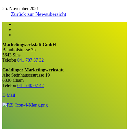
25. November 2021
Zurück zur Newsübersicht
Marketingwerkstatt GmbH
Bahnhofstrasse 3b
5643 Sins
Telefon
041 787 37 32
Gnädinger Marketingwerkstatt
Alte Steinhauserstrasse 19
6330 Cham
Telefon
041 740 07 42
E-Mail