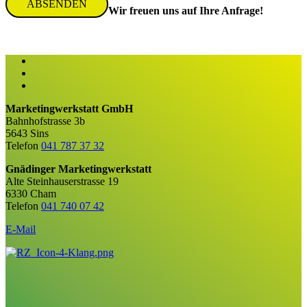
ABSENDEN
Wir freuen uns auf Ihre Anfrage!
Marketingwerkstatt GmbH
Bahnhofstrasse 3b
5643 Sins
Telefon
041 787 37 32
Gnädinger Marketingwerkstatt
Alte Steinhauserstrasse 19
6330 Cham
Telefon
041 740 07 42
E-Mail