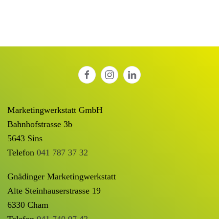
Marketingwerkstatt GmbH
Bahnhofstrasse 3b
5643 Sins
Telefon
041 787 37 32
Gnädinger Marketingwerkstatt
Alte Steinhauserstrasse 19
6330 Cham