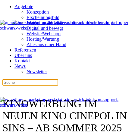
Angebote
Konzeption
Erscheinungsbild
Werbung, die wirkt
Digital und bewegt
Website/Webshop
Hosting/Wartung
Alles aus einer Hand
Referenzen
Über uns
Kontakt
News
Newsletter
KINOWERBUNG IM
NEUEN KINO CINEPOL IN
SINS – AB SOMMER 2025